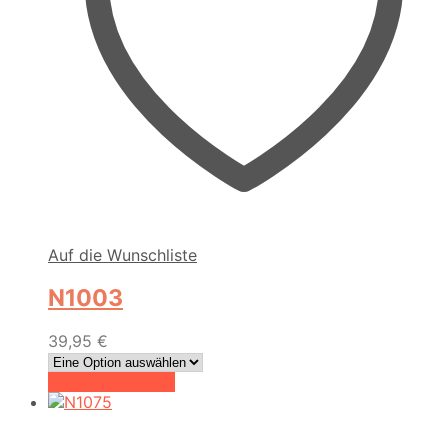
Auf die Wunschliste
N1003
39,95
€
Dieses
Farbe auswählen
Produkt
weist
mehrere