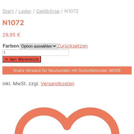
Start
/
Leder
/
Geldbörse
/
N1072
N1072
29,95
€
Farben
Zurücksetzen
N1072
Menge
In den Warenkorb
Gratis Versand für Neukunden mit Gutscheincode: MODE
inkl. MwSt.
zzgl.
Versandkosten