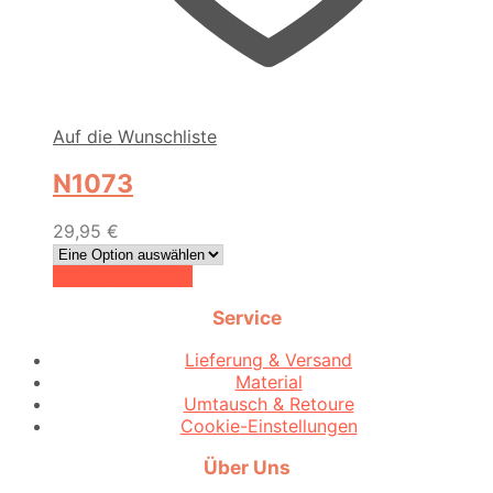
Auf die Wunschliste
N1073
29,95
€
Dieses
Farbe auswählen
Produkt
Service
weist
mehrere
Lieferung & Versand
Varianten
Material
auf.
Umtausch & Retoure
Die
Cookie-Einstellungen
Optionen
können
Über Uns
auf