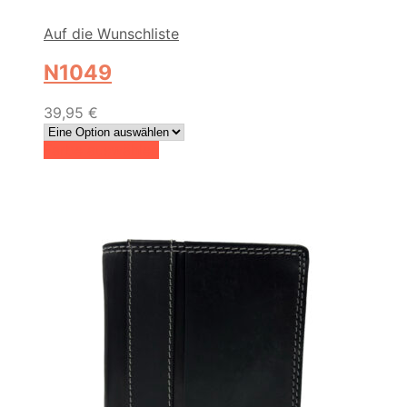
Auf die Wunschliste
N1049
39,95
€
Dieses
Farbe auswählen
Produkt
weist
mehrere
Varianten
auf.
Die
Optionen
können
auf
der
Produktseite
gewählt
werden